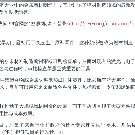
航空航天业中的金属增材制造》，其中讨论了增材制造领域的最新
以及实践活动等。
问PRI官网的“资源”板块：登录
https://p-r-i.org/resources/
代早期，最初用于快速生产原型零件。这种如今被称为增材制造
制造的粉末材料制造编制审核准则检查单，从而对现有的激光与电
践与过程时，审核检查单是至关重要的工具。
层堆积聚合物或金属材料来形成固体零件，比如航空航天零件。
，目前可以用它来来制造各种零件，包括风道、支架和燃油喷嘴等
样推动了大规模增材制造的发展，而工艺改进实现了大型零件
用性与成本效率。
定项目，汇集了来自行业和政府的技术专家建立认证要求、对
会（PRI）担任项目的行政管理方。