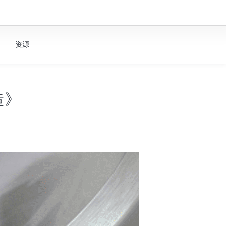
资源
造》