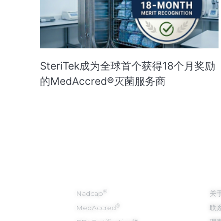
SteriTek成为全球首个获得18个月奖励
的MedAccred®灭菌服务商‌
我们的方案
关
®
Nadcap
关于
®
MedAccred
联