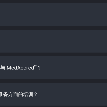
®
MedAccred
？
准备方面的培训？