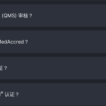
QMS) 审核？
Accred？
证？
®
d
认证？