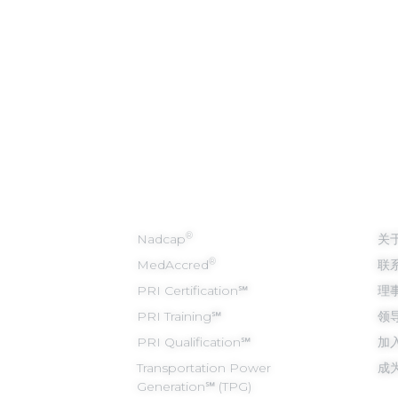
我们的方案
关
®
Nadcap
关于
®
MedAccred
联
PRI Certification℠
理
PRI Training℠
领
PRI Qualification℠
加
Transportation Power
成
Generation℠ (TPG)